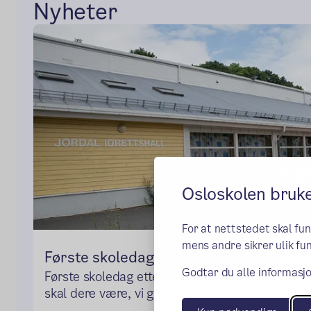
Nyheter
Osloskolen bruk
For at nettstedet skal fu
mens andre sikrer ulik fun
Første skoledag 17. august
Godtar du alle informasjo
Første skoledag etter sommerferien er manda
skal dere være, vi gleder oss veldig til å møte d