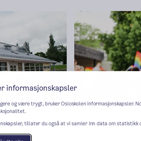
er informasjonskapsler
ngere og være trygt, bruker Osloskolen informasjonskapsler. N
ksjonalitet.
Gå med Osloskolen i
nskapsler, tillater du også at vi samler inn data om statistikk
g 17. august. Velkommen
Alle som føler tilhørighe
ere igjen!
sammen med oss under pa