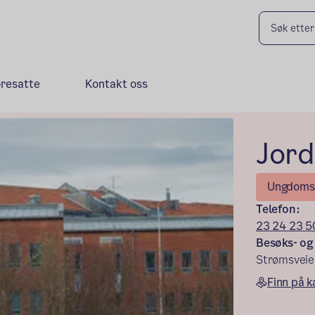
oresatte
Kontakt oss
Jord
Ungdoms
Telefon:
23 24 23 5
Besøks- og
Strømsveie
Finn på k