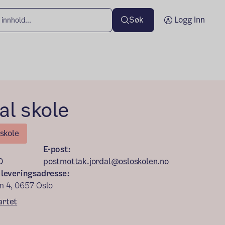
Søk
Logg inn
al skole
skole
E-post:
0
postmottak.jordal@osloskolen.no
 leveringsadresse:
n 4, 0657 Oslo
artet