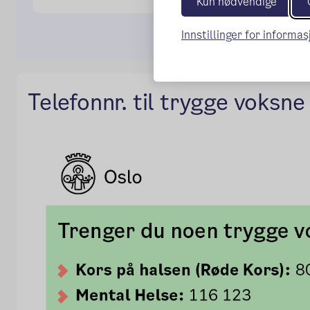
Kun nødvendige
Innstillinger for informa
Telefonnr. til trygge voksn