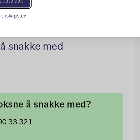
Godta alle
sjonskapsler
e å snakke med