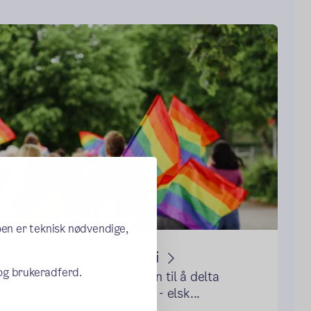
oen er teknisk nødvendige,
 Pride-paraden 27. juni
 og brukeradferd.
t til Osloskolen er velkommen til å delta
rolen "Osloskolen for alle - elsk...