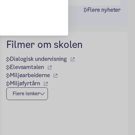
Flere nyheter
Filmer om skolen
(ekstern lenke)
Dialogisk undervisning
(ekstern lenke)
Elevsamtalen
(ekstern lenke)
Miljøarbeiderne
(ekstern lenke)
Miljøfyrtårn
Flere lenker