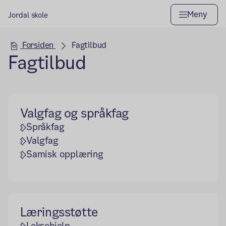
Meny
Jordal skole
Hovedseksjon
Forsiden
Fagtilbud
Fagtilbud
Valgfag og språkfag
Språkfag
Valgfag
Samisk opplæring
Læringsstøtte
Leksehjelp