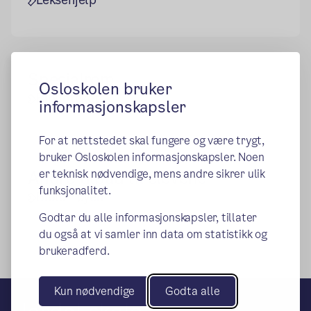
Spesialrom
Osloskolen bruker
Biblioteket
informasjonskapsler
For at nettstedet skal fungere og være trygt,
bruker Osloskolen informasjonskapsler. Noen
er teknisk nødvendige, mens andre sikrer ulik
Andre tilbud til elevene
funksjonalitet.
Biblo Tøyen
Godtar du alle informasjonskapsler, tillater
du også at vi samler inn data om statistikk og
brukeradferd.
Kun nødvendige
Godta alle