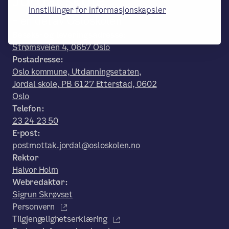
Jordal skole
Innstillinger for informasjonskapsler
– en del av Osloskolen
Besøks- og leveringsadresse:
Strømsveien 4, 0657 Oslo
Postadresse:
Oslo kommune, Utdanningsetaten,
Jordal skole, PB 6127 Etterstad, 0602
Oslo
Telefon:
23 24 23 50
E-post:
postmottak.jordal@osloskolen.no
Rektor
Halvor Holm
Webredaktør:
Sigrun Skrøvset
Personvern
Tilgjengelighetserklæring